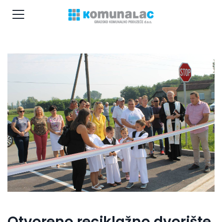
Otvoreno reciklažno dvorište