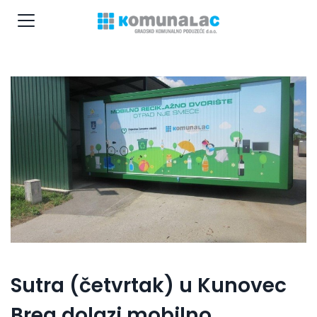
Sutra (četvrtak) u Kunovec
Breg dolazi mobilno