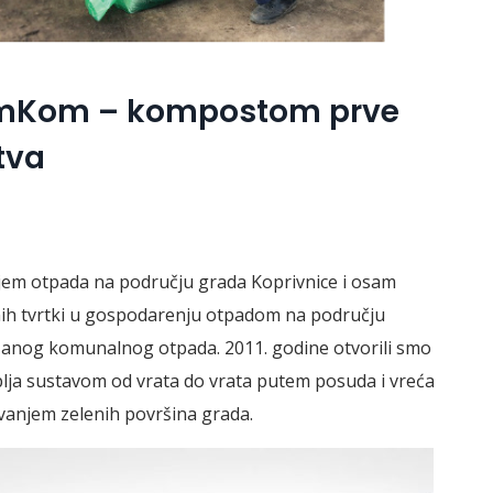
 DomKom – kompostom prve
tva
em otpada na području grada Koprivnice i osam
nih tvrtki u gospodarenju otpadom na području
šanog komunalnog otpada. 2011. godine otvorili smo
ja sustavom od vrata do vrata putem posuda i vreća
avanjem zelenih površina grada.