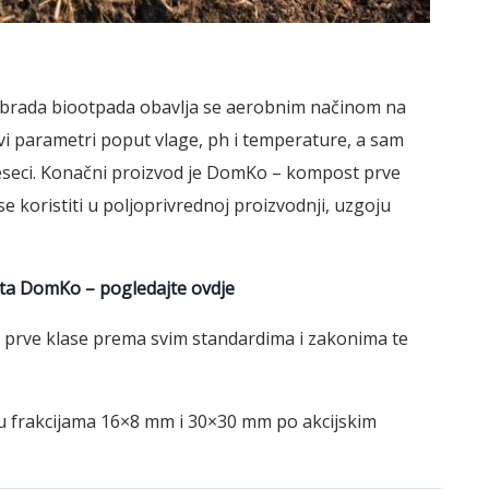
brada biootpada obavlja se aerobnim načinom na
 parametri poput vlage, ph i temperature, a sam
jeseci. Konačni proizvod je DomKo – kompost prve
 koristiti u poljoprivrednoj proizvodnji, uzgoju
sta DomKo – pogledajte ovdje
 prve klase prema svim standardima i zakonima te
 u frakcijama 16×8 mm i 30×30 mm po akcijskim