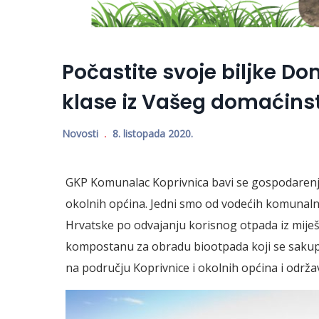
Počastite svoje biljke
klase iz Vašeg domaćins
Novosti
8. listopada 2020.
GKP Komunalac Koprivnica bavi se gospodarenj
okolnih općina. Jedni smo od vodećih komunal
Hrvatske po odvajanju korisnog otpada iz mije
kompostanu za obradu biootpada koji se sakupl
na području Koprivnice i okolnih općina i održ