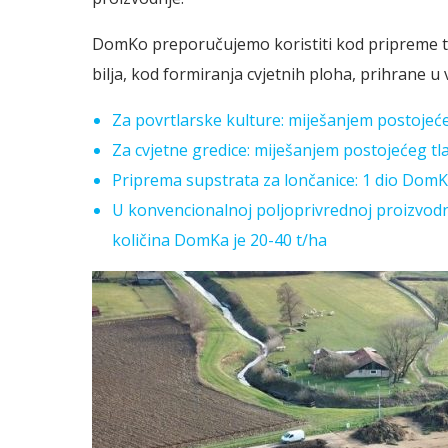
DomKo preporučujemo koristiti kod pripreme tl
bilja, kod formiranja cvjetnih ploha, prihrane u
Za povrtlarske kulture: miješanjem postojeć
Za cvjetne gredice: miješanjem postojećeg t
Priprema supstrata za lončanice: 1 dio DomKa
U konvencionalnoj poljoprivrednoj proizvodn
količina DomKa je 20-40 t/ha