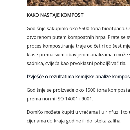
KAKO NASTAJE KOMPOST
Godišnje sakupimo oko 5500 tona biootpada. O
otvorenom putem kompostnih hrpa. Prate se svi
proces kompostiranja traje od četiri do šest m
klase prema svim obavljenim analizama i može se
sadnica, cvijeća kao prvoklasni poboljšivač tla.
Izvješće o rezultatima kemijske analize kompo
Godišnje se proizvede oko 1500 tona komposta
prema normi ISO 14001 i 9001.
DomKo možete kupiti u vrećama i u rinfuzi i to
cijenama do kraja godine ili do isteka zaliha.