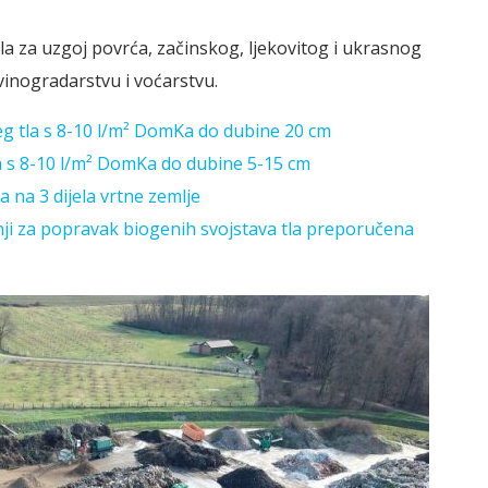
a za uzgoj povrća, začinskog, ljekovitog i ukrasnog
 vinogradarstvu i voćarstvu.
eg tla s 8-10 l/m² DomKa do dubine 20 cm
la s 8-10 l/m² DomKa do dubine 5-15 cm
 na 3 dijela vrtne zemlje
ji za popravak biogenih svojstava tla preporučena