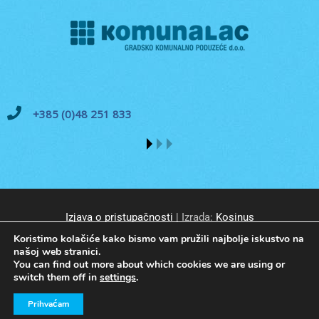
+385 (0)48 251 833
Izjava o pristupačnosti
| Izrada:
Kosinus
Koristimo kolačiće kako bismo vam pružili najbolje iskustvo na
našoj web stranici.
You can find out more about which cookies we are using or
switch them off in
settings
.
© GKP Komunalac Koprivnica d.o.o. Sva prava pridržana.
Prihvaćam