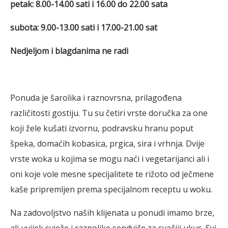
petak: 8.00-14.00 sati i 16.00 do 22.00 sata
subota: 9.00-13.00 sati i 17.00-21.00 sat
Nedjeljom i blagdanima ne radi
Ponuda je šarolika i raznovrsna, prilagođena
različitosti gostiju. Tu su četiri vrste doručka za one
koji žele kušati izvornu, podravsku hranu poput
špeka, domaćih kobasica, prgica, sira i vrhnja. Dvije
vrste woka u kojima se mogu naći i vegetarijanci ali i
oni koje vole mesne specijalitete te rižoto od ječmene
kaše pripremljen prema specijalnom receptu u woku.
Na zadovoljstvo naših klijenata u ponudi imamo brze,
ali uvijek svježe i raznolike sendviče za svačiji ukus. Svi