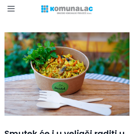
Smutek će i u veljači raditi u