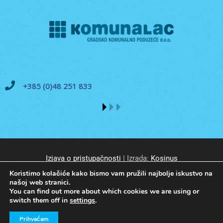
+385 (0)48 251 833
Izjava o pristupačnosti
| Izrada:
Kosinus
Koristimo kolačiće kako bismo vam pružili najbolje iskustvo na
našoj web stranici.
You can find out more about which cookies we are using or
switch them off in
settings
.
© GKP Komunalac Koprivnica d.o.o. Sva prava pridržana.
Prihvaćam