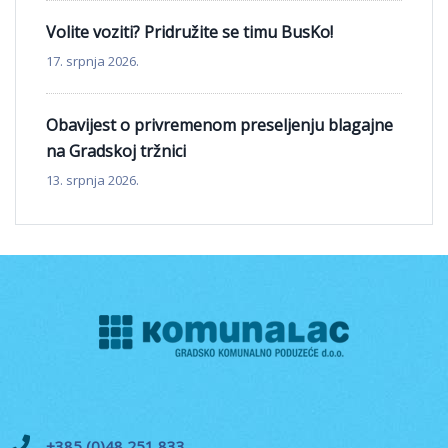
Volite voziti? Pridružite se timu BusKo!
17. srpnja 2026.
Obavijest o privremenom preseljenju blagajne
na Gradskoj tržnici
13. srpnja 2026.
+385 (0)48 251 833