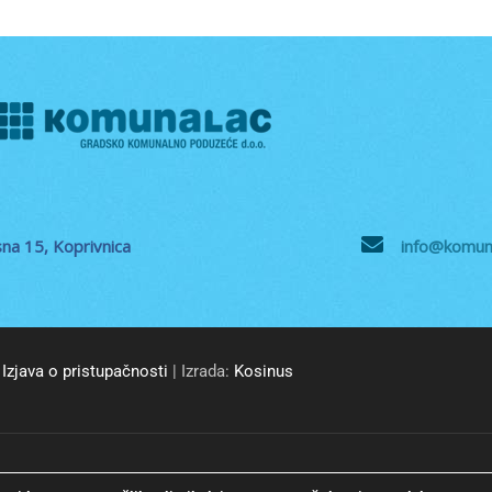
na 15, Koprivnica
info@komuna
Izjava o pristupačnosti
| Izrada:
Kosinus
© GKP Komunalac Koprivnica d.o.o. Sva prava pridržana.