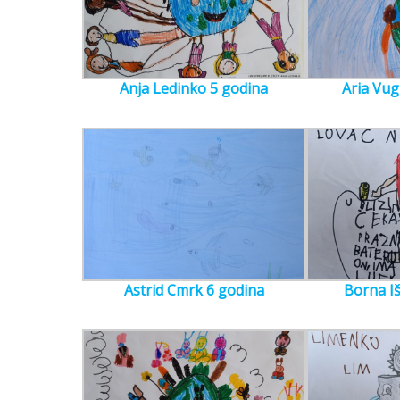
Anja Ledinko 5 godina
Aria Vug
Astrid Cmrk 6 godina
Borna I