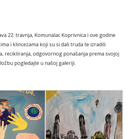
žava 22. travnja, Komunalac Koprivnica i ove godine
a i klincezama koji su si dali truda te izradili
ša, recikliranja, odgovornog ponašanja prema svojoj
zložbu pogledajte u našoj galeriji.