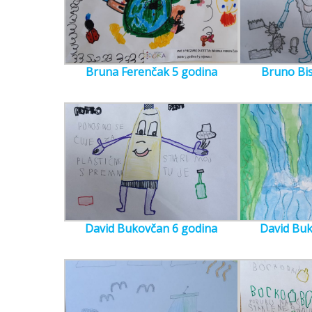
Bruna Ferenčak 5 godina
Bruno Bis
David Bukovčan 6 godina
David Buk