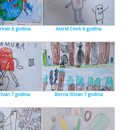
rinec 6 godina
Astrid Cmrk 6 godina
štvan 7 godina
Borna Ištvan 7 godina