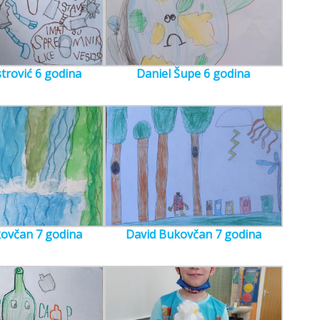
trović 6 godina
Daniel Šupe 6 godina
ovčan 7 godina
David Bukovčan 7 godina