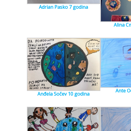
Adrian Pasko 7 godina
Alina C
Ante O
Anđela Sočev 10 godina