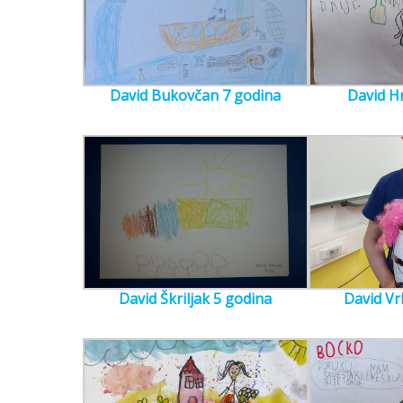
David Bukovčan 7 godina
David H
David Škriljak 5 godina
David Vr