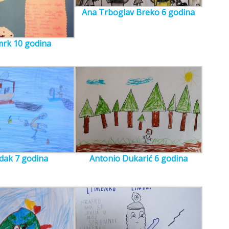
Ana Trboglav Breko 6 godina
mrk 10 godina
dak 7 godina
Antonio Dukarić 6 godina