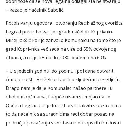
doprinose da se nova ilegalna odlagališta ne stvaraju
– kazao je načelnik Sabolić.
Potpisivanju ugovora i otvorenju Reciklažnog dvorišta
Legrad prisustvovao je i gradonačelnik Koprivnice
Mišel Jakšić koji je zahvalio Komunalcu na tome što je
grad Koprivnica već sada na više od 55% odvojenog
otpada, a cilj je RH da do 2030. budemo na 60%.
– U sljedećih godinu, do godinu i pol dana ostvarit
ćemo ono što RH želi ostvariti u sljedećem desetljeću.
Drago nam je da je Komunalac našao partnere i u
okolnim općinama, i uopće nisam sumnjao da će
Općina Legrad biti jedna od prvih takvih s obzirom na
to da načelnik sa suradnicima radi dobar posao na
području povlačenja sredstava iz europskih fondova i