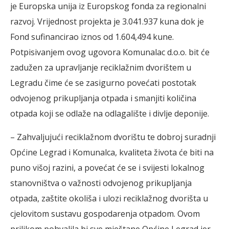
je Europska unija iz Europskog fonda za regionalni
razvoj. Vrijednost projekta je 3.041.937 kuna dok je
Fond sufinancirao iznos od 1.604,494 kune.
Potpisivanjem ovog ugovora Komunalac d.o.o. bit će
zadužen za upravljanje reciklažnim dvorištem u
Legradu čime će se zasigurno povećati postotak
odvojenog prikupljanja otpada i smanjiti količina
otpada koji se odlaže na odlagalište i divlje deponije.
– Zahvaljujući reciklažnom dvorištu te dobroj suradnji
Općine Legrad i Komunalca, kvaliteta života će biti na
puno višoj razini, a povećat će se i svijesti lokalnog
stanovništva o važnosti odvojenog prikupljanja
otpada, zaštite okoliša i ulozi reciklažnog dvorišta u
cjelovitom sustavu gospodarenja otpadom. Ovom
prilikom pohvalila bi sve mještane Općine Legrad jer