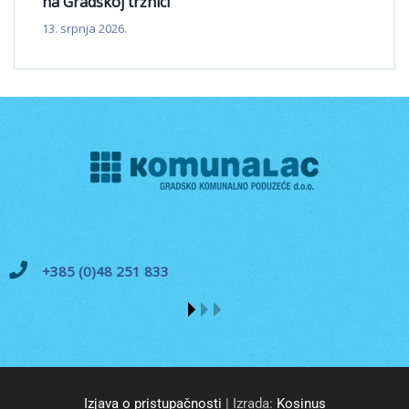
na Gradskoj tržnici
13. srpnja 2026.
+385 (0)48 251 833
Izjava o pristupačnosti
| Izrada:
Kosinus