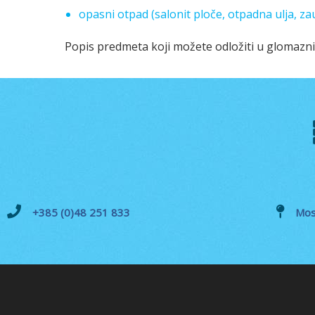
opasni otpad (salonit ploče, otpadna ulja, zau
Popis predmeta koji možete odložiti u glomazn
+385 (0)48 251 833
Mos