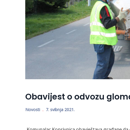
Obavijest o odvozu glom
Novosti
7. svibnja 2021.
Komunalac Koprivnica obavještava građane da