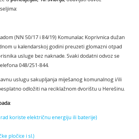
eljima:
dom (NN 50/17 i 84/19) Komunalac Koprivnica dužan
jednom u kalendarskoj godini preuzeti glomazni otpad
isnika usluge bez naknade. Svaki dodatni odvoz se
 telefona 048/251-844.
javnu uslugu sakupljanja miješanog komunalnog i/ili
splatno odložiti na reciklažnom dvorištu u Herešinu.
pada
:
 rad koriste električnu energiju ili baterije)
e pločice i sl.)