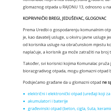
glomaznog otpada u RAJONU 13, odnosno u nas
KOPRIVNIČKI BREGI, JEDUŠEVAC, GLOGOVAC
Prema Uredbi o gospodarenju komunalnim otpa
je, kao davatelj usluge, u okviru javne usluge 
od korisnika usluge na obračunskom mjestu kor
naplaćuje, a korisnik ga može zatražiti na broj
Također, svi korisnici kojima Komunalac pruža 
biorazgradivog otpada, mogu glomazni otpad be
Podsjećamo građane da u glomazni otpad
ne s
električni i elektronički otpad (uređaji koji za
akumulatori i baterije
građevinski otpad (beton, cigla, šuta, keramičk