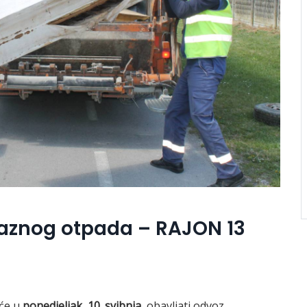
aznog otpada – RAJON 13
 će u
ponedjeljak
,
10. svibnja
, obavljati odvoz