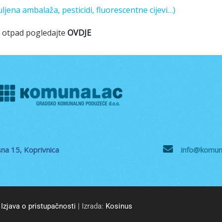
ljena ambalaža, pesticidi, fluorescentne cijevi…)
i otpad pogledajte
OVDJE
na 15, Koprivnica
info@komuna
Izjava o pristupačnosti
| Izrada:
Kosinus