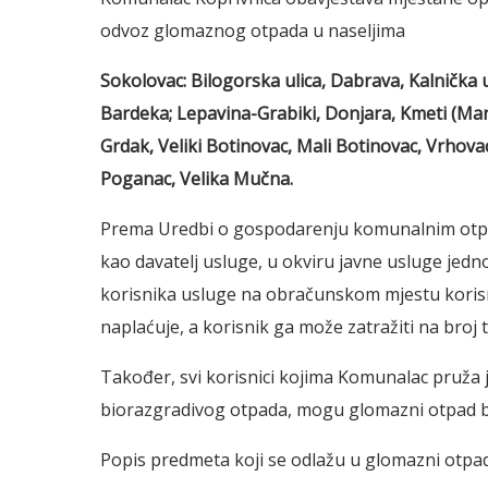
odvoz glomaznog otpada u naseljima
Sokolovac: Bilogorska ulica, Dabrava, Kalnička ul
Bardeka; Lepavina-Grabiki, Donjara, Kmeti (Mana
Grdak, Veliki Botinovac, Mali Botinovac, Vrhova
Poganac, Velika Mučna.
Prema Uredbi o gospodarenju komunalnim otpa
kao davatelj usluge, u okviru javne usluge jed
korisnika usluge na obračunskom mjestu korisn
naplaćuje, a korisnik ga može zatražiti na broj
Također, svi korisnici kojima Komunalac pruža 
biorazgradivog otpada, mogu glomazni otpad be
Popis predmeta koji se odlažu u glomazni otpa