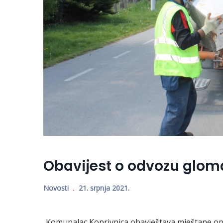
Obavijest o odvozu glo
Novosti
21. srpnja 2021.
Komunalac Koprivnica obavještava mještane o