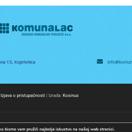
na 15, Koprivnica
info@komuna
Izjava o pristupačnosti
| Izrada:
Kosinus
© GKP Komunalac Koprivnica d.o.o. Sva prava pridržana.
o bismo vam pružili najbolje iskustvo na našoj web stranici.