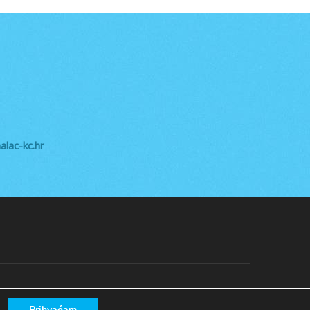
lac-kc.hr
Prihvaćam