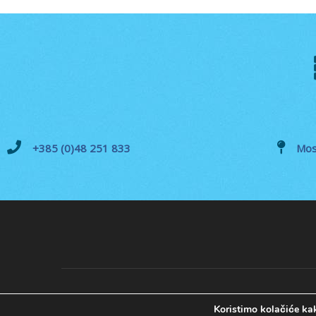
+385 (0)48 251 833
Mos
Koristimo kolačiće kak