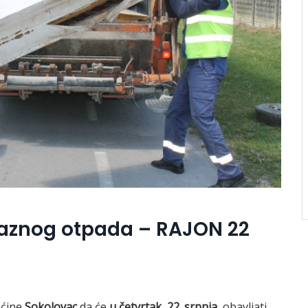
maznog otpada – RAJON 22
pćine
Sokolovac
da će
u četvrtak, 22. srpnja,
obavljati