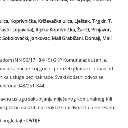
ica, Koprivnička, Križevačka ulica, Lještak, Trg dr. T.
stir Lepavina), Rijeka Koprivnička, Žarići, Prnjavor,
c Sokolovački, Jankovac, Mali Grabičani, Domaji, Mali
dom (NN 50/17 i 84/19) GKP Komunalac dužan je,
nom u kalendarskoj godini preuzeti glomazni otpad od
ika usluge bez naknade. Svaki dodatni odvoz se
 telefona 048/251-844.
javnu uslugu sakupljanja miješanog komunalnog i/ili
splatno odložiti na reciklažnom dvorištu u Herešinu.
d pogledajte
OVDJE
.