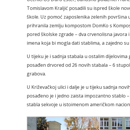
Tomislavom Kraljić posadili su ispred škole nov
škole. Uz pomoć zaposlenika zelenih površina u
prihranila zemlju kompostom DomKo s Komposta
pored školske zgrade – dva crvenolisna javora i 
imena koja bi mogla dati stablima, a zajedno su 
U tijeku je i sadnja stabala u ostalim dijelovima
posađen drvored od 26 novih stabala – 6 stupolik
grabova.
U Križevačkoj ulici i dalje je u tijeku sadnja no
posađeno je i jedno zaista impozantno stablo – 
stabla sekvoje u istoimenom američkom nacio