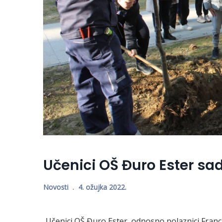
Učenici OŠ Đuro Ester sad
Novosti
4. ožujka 2022.
Učenici OŠ Đuro Ester, odnosno polaznici Francu