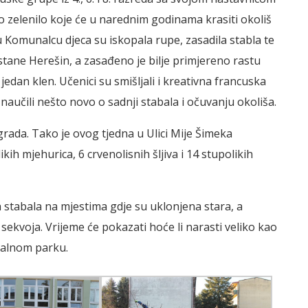
o zelenilo koje će u narednim godinama krasiti okoliš
 Komunalcu djeca su iskopala rupe, zasadila stabla te
ne Herešin, a zasađeno je bilje primjereno rastu
jedan klen. Učenici su smišljali i kreativna francuska
naučili nešto novo o sadnji stabala i očuvanju okoliša.
 grada. Tako je ovog tjedna u Ulici Mije Šimeka
ih mjehurica, 6 crvenolisnih šljiva i 14 stupolikih
vih stabala na mjestima gdje su uklonjena stara, a
sekvoja. Vrijeme će pokazati hoće li narasti veliko kao
nalnom parku.