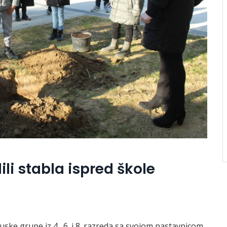
ili stabla ispred škole
ske grupe iz 4., 6. i 8. razreda sa svojom nastavnicom