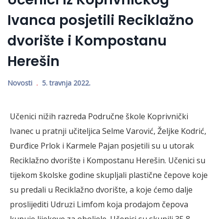
Ivanca posjetili Reciklažno
dvorište i Kompostanu
Herešin
Novosti
5. travnja 2022.
Učenici nižih razreda Područne škole Koprivnički
Ivanec u pratnji učiteljica Selme Varović, Željke Kodrić,
Đurđice Prlok i Karmele Pajan posjetili su u utorak
Reciklažno dvorište i Kompostanu Herešin. Učenici su
tijekom školske godine skupljali plastične čepove koje
su predali u Reciklažno dvorište, a koje ćemo dalje
proslijediti Udruzi Limfom koja prodajom čepova
kupuje lijekove za oboljele. Učenici su skupili 35,8