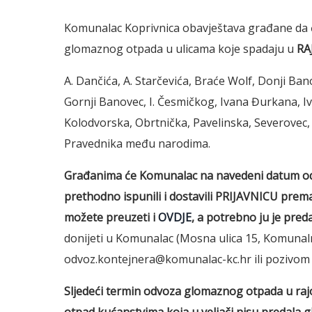
Komunalac Koprivnica obavještava građane da
glomaznog otpada u ulicama koje spadaju u
RA
A. Dančića, A. Starčevića, Braće Wolf, Donji Bano
Gornji Banovec, I. Česmičkog, Ivana Đurkana, Iva
Kolodvorska, Obrtnička, Pavelinska, Severovec,
Pravednika među narodima.
Građanima će Komunalac na navedeni datum od
prethodno ispunili i dostavili PRIJAVNICU prema
možete preuzeti i
OVDJE
, a potrebno ju je preda
donijeti u Komunalac (Mosna ulica 15, Komunalni
odvoz.kontejnera@komunalac-kc.hr ili pozivom 
Sljedeći termin odvoza glomaznog otpada u rajo