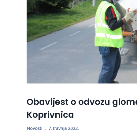
Obavijest o odvozu glom
Koprivnica
Novosti
7. travnja 2022.