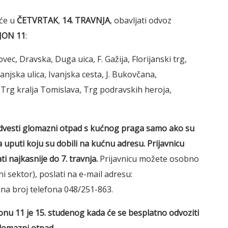
 će u
ČETVRTAK
,
14. TRAVNJA
, obavljati odvoz
JON 11
:
vec, Dravska, Duga uica, F. Gažija, Florijanski trg,
njska ulica, Ivanjska cesta, J. Bukovčana,
 Trg kralja Tomislava, Trg podravskih heroja,
vesti glomazni otpad s kućnog praga samo ako su
 uputi koju su dobili na kućnu adresu. Prijavnicu
ti najkasnije do 7. travnja.
Prijavnicu možete osobno
 sektor), poslati na e-mail adresu:
na broj telefona 048/251-863.
nu 11 je 15. studenog kada će se besplatno odvoziti