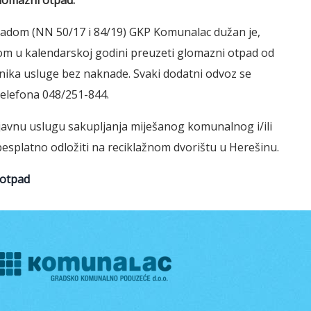
glomazni otpad.
dom (NN 50/17 i 84/19) GKP Komunalac dužan je,
nom u kalendarskoj godini preuzeti glomazni otpad od
ika usluge bez naknade. Svaki dodatni odvoz se
 telefona 048/251-844.
javnu uslugu sakupljanja miješanog komunalnog i/ili
splatno odložiti na reciklažnom dvorištu u Herešinu.
 otpad