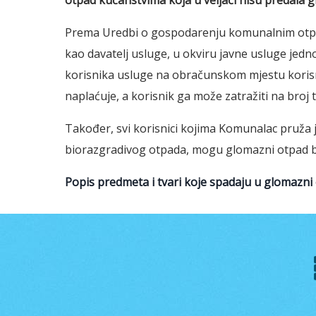
otpad kućanstvima koja u veljači nisu predala 
Prema Uredbi o gospodarenju komunalnim otpa
kao davatelj usluge, u okviru javne usluge jed
korisnika usluge na obračunskom mjestu korisn
naplaćuje, a korisnik ga može zatražiti na broj
Također, svi korisnici kojima Komunalac pruža 
biorazgradivog otpada, mogu glomazni otpad be
Popis predmeta i tvari koje spadaju u glomazni