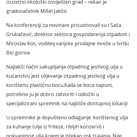
izuzetno ekološki osviješten grad – rekao je
gradonačelnik Mišel Jakšić.
Na konferenciji za novinare prisustvovali su i Saša
Grubačević, direktor sektora gospodarenja otpadom i
Miroslav Kos, voditelj vanjske prodajne mreže u tvrtki
Bio goriva.
Najlakši način sakupljanja otpadnog jestivog ulja u
kućanstvu jest ulijevanje otpadnog jestivog ulja u
korištenu plastičnu bocu.Kada se boca napuni,
potrebno ju je dobro zatvoriti i odložiti u
specijalizirani spremnik na najbliže dostupnoj lokaciji
U spremnike je dopušteno odlaganje: korištenog ulja
za kuhanje (ulje iz friteze, ribljih konzervi) i
pokvarenog ulja kojem je istekao rok trajanja. Nije