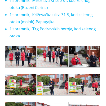
1 spremnik, Miroslava Krleže 81, kod zelenog
otoka (Bazeni Cerine)
1 spremnik, Križevačka ulica 31 B, kod zelenog
otoka (molok)-Papagajka
1 spremnik, Trg Podravskih heroja, kod zelenog
otoka