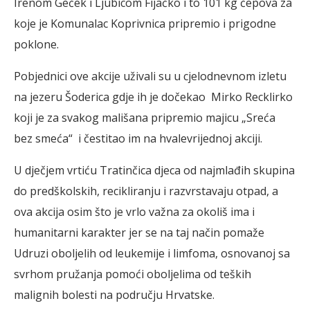
Irenom Geček i Ljubicom Fijačko i to 101 kg čepova za
koje je Komunalac Koprivnica pripremio i prigodne
poklone.
Pobjednici ove akcije uživali su u cjelodnevnom izletu
na jezeru Šoderica gdje ih je dočekao Mirko Recklirko
koji je za svakog mališana pripremio majicu „Sreća
bez smeća“ i čestitao im na hvalevrijednoj akciji.
U dječjem vrtiću Tratinčica djeca od najmlađih skupina
do predškolskih, recikliranju i razvrstavaju otpad, a
ova akcija osim što je vrlo važna za okoliš ima i
humanitarni karakter jer se na taj način pomaže
Udruzi oboljelih od leukemije i limfoma, osnovanoj sa
svrhom pružanja pomoći oboljelima od teških
malignih bolesti na području Hrvatske.