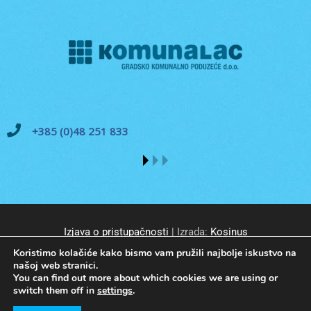
+385 (0)48 251 833
Izjava o pristupačnosti
| Izrada:
Kosinus
Koristimo kolačiće kako bismo vam pružili najbolje iskustvo na
našoj web stranici.
You can find out more about which cookies we are using or
switch them off in
settings
.
© GKP Komunalac Koprivnica d.o.o. Sva prava pridržana.