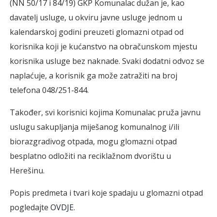
(NN 50/17 i 84/19) GKP Komunalac dužan je, kao
davatelj usluge, u okviru javne usluge jednom u
kalendarskoj godini preuzeti glomazni otpad od
korisnika koji je kućanstvo na obračunskom mjestu
korisnika usluge bez naknade. Svaki dodatni odvoz se
naplaćuje, a korisnik ga može zatražiti na broj
telefona 048/251-844.
Također, svi korisnici kojima Komunalac pruža javnu
uslugu sakupljanja miješanog komunalnog i/ili
biorazgradivog otpada, mogu glomazni otpad
besplatno odložiti na reciklažnom dvorištu u
Herešinu.
Popis predmeta i tvari koje spadaju u glomazni otpad
pogledajte
OVDJE
.