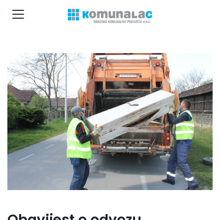
Obavijest o odvozu