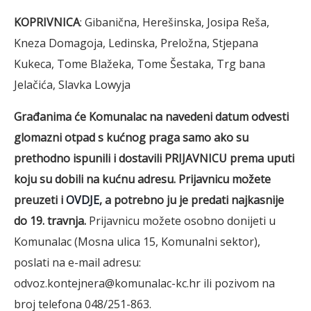
KOPRIVNICA
: Gibanična, Herešinska, Josipa Reša,
Kneza Domagoja, Ledinska, Preložna, Stjepana
Kukeca, Tome Blažeka, Tome Šestaka, Trg bana
Jelačića, Slavka Lowyja
Građanima će Komunalac na navedeni datum odvesti
glomazni otpad s kućnog praga samo ako su
prethodno ispunili i dostavili PRIJAVNICU prema uputi
koju su dobili na kućnu adresu. Prijavnicu možete
preuzeti i
OVDJE
, a potrebno ju je predati najkasnije
do 19. travnja.
Prijavnicu možete osobno donijeti u
Komunalac (Mosna ulica 15, Komunalni sektor),
poslati na e-mail adresu:
odvoz.kontejnera@komunalac-kc.hr ili pozivom na
broj telefona 048/251-863.