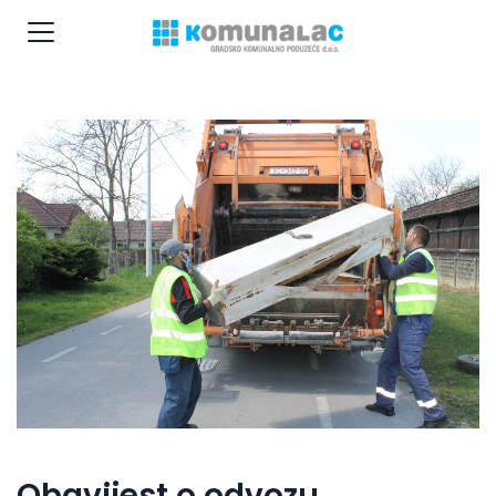
Obavijest o odvozu