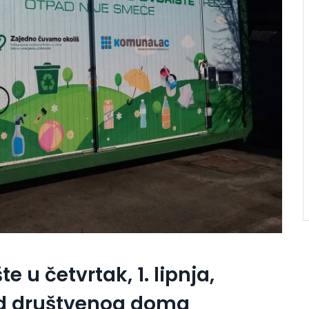
e u četvrtak, 1. lipnja,
kod društvenog doma