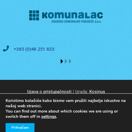
+385 (0)48 251 833
Izjava o pristupačnosti
| Izrada:
Kosinus
Koristimo kolačiće kako bismo vam pružili najbolje iskustvo na
našoj web stranici.
You can find out more about which cookies we are using or
switch them off in
settings
.
© GKP Komunalac Koprivnica d.o.o. Sva prava pridržana.
Prihvaćam