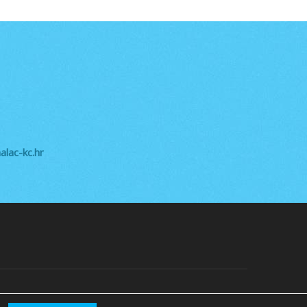
lac-kc.hr