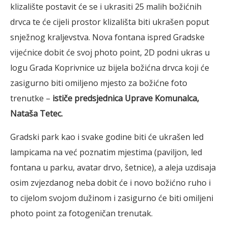
klizalište postavit će se i ukrasiti 25 malih božićnih
drvca te će cijeli prostor klizališta biti ukrašen poput
snježnog kraljevstva. Nova fontana ispred Gradske
vijećnice dobit će svoj photo point, 2D podni ukras u
logu Grada Koprivnice uz bijela božićna drvca koji će
zasigurno biti omiljeno mjesto za božićne foto
trenutke –
ističe predsjednica Uprave Komunalca,
Nataša Tetec.
Gradski park kao i svake godine biti će ukrašen led
lampicama na već poznatim mjestima (paviljon, led
fontana u parku, avatar drvo, šetnice), a aleja uzdisaja
osim zvjezdanog neba dobit će i novo božićno ruho i
to cijelom svojom dužinom i zasigurno će biti omiljeni
photo point za fotogeničan trenutak.