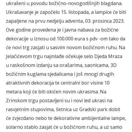
ukrašeni u povodu božićno-novogodišnjih blagdana.
Ukrašavanje je započelo 15. listopada, a lampice će biti
zapaljene na prvu nedjelju adventa, 03. prosinca 2023.
Ove godine provedena je i javna nabava za božićne
dekoracije u iznosu od 100.000 eura s pdv -om tako da
će novi trg zasjati u sasvim novom božićnom ruhu. Na
Jelačićevom trgu najmlađe očekuje selo Djeda Mraza
u raskošnom izdanju sa orašarima, saonicama, 3D
božićnim kuglama sjedalicama i još mnogi drugih
atraktivnih dekoracija te centralni bor visine 10
metara koji će biti okićen novim ukrasima. Na
Zrinskom trgu postavljeni su i novi led ukrasi na
rasvjetnim stupovima, šetnica uz Gradski park dobit
će zvjezdano nebo te dekorativne ambijentalne lampe,
solarno stablo zasjat će u božićnom ruhu, a uz samo