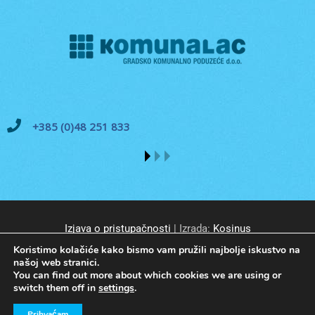
+385 (0)48 251 833
Izjava o pristupačnosti
| Izrada:
Kosinus
Koristimo kolačiće kako bismo vam pružili najbolje iskustvo na
našoj web stranici.
You can find out more about which cookies we are using or
switch them off in
settings
.
© GKP Komunalac Koprivnica d.o.o. Sva prava pridržana.
Prihvaćam