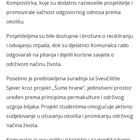
Kompostirka, koje su dodatno razveselile posjetitelje i
promovirale važnost odgovornog odnosa prema
okolišu.
Posjetiteljima su bile dostupne i brošure o recikliranju
i odvajanju otpada, dok su djelatnici Komunalca rado
odgovarali na pitanja i dijelili korisne savjete o
održivom načinu života.
Posebno je predstavljena suradnja sa Sveučilište
Sjever kroz projekt „Šume hrane“, jedinstveni prostor
uređen prema principima permakulture i održivog
uzgoja biljaka. Projekt studentima omogućuje aktivno
sudjelovanje u očuvanju okoliša i promicanju održivog
načina života.
Komunalac je ovu priliku iskoristio i za predstavljanje