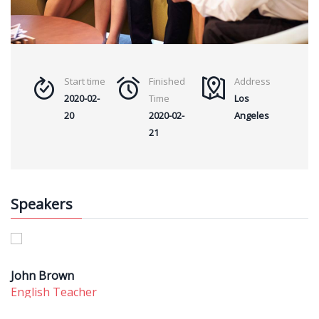
Start time
Finished
Address
2020-02-
Time
Los
20
2020-02-
Angeles
21
Speakers
John Brown
English Teacher