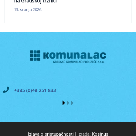
na Gradskoj tržnici
13. srpnja 2026.
+385 (0)48 251 833
Izjava o pristupačnosti
| Izrada:
Kosinus