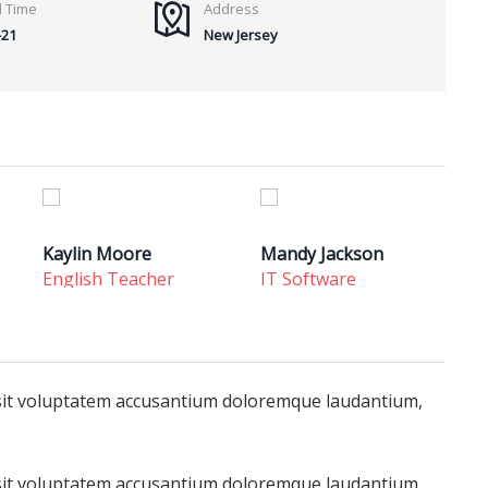
d Time
Address
-21
New Jersey
Kaylin Moore
Mandy Jackson
English Teacher
IT Software
r sit voluptatem accusantium doloremque laudantium,
r sit voluptatem accusantium doloremque laudantium,