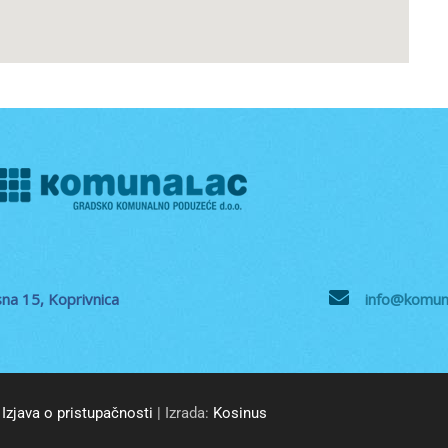
na 15, Koprivnica
info@komuna
Izjava o pristupačnosti
| Izrada:
Kosinus