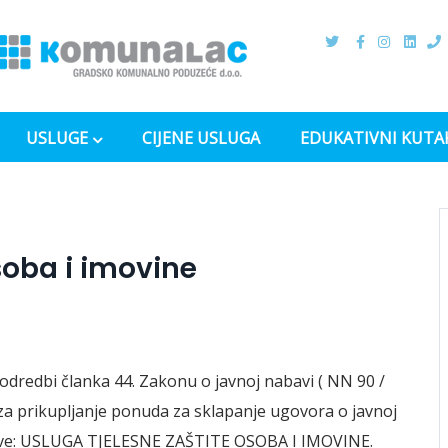
USLUGE
CIJENE USLUGA
EDUKATIVNI KUTA
soba i imovine
odredbi članka 44. Zakonu o javnoj nabavi ( NN 90 /
jev za prikupljanje ponuda za sklapanje ugovora o javnoj
abave: USLUGA TJELESNE ZAŠTITE OSOBA I IMOVINE.