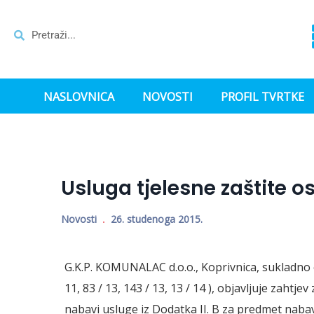
NASLOVNICA
NOVOSTI
PROFIL TVRTKE
Usluga tjelesne zaštite o
Novosti
26. studenoga 2015.
G.K.P. KOMUNALAC d.o.o., Koprivnica, sukladno 
11, 83 / 13, 143 / 13, 13 / 14 ), objavljuje zaht
nabavi usluge iz Dodatka II. B za predmet n