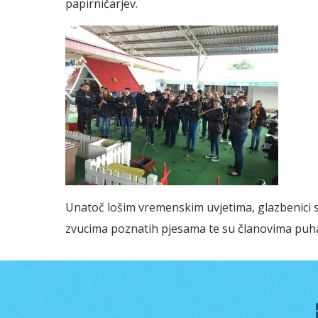
papirničarjev.
Unatoč lošim vremenskim uvjetima, glazbenici su 
zvucima poznatih pjesama te su članovima puhač