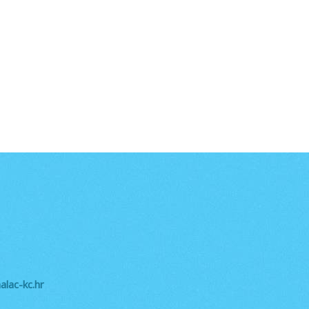
lac-kc.hr