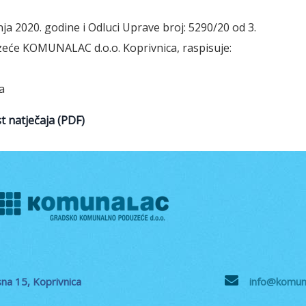
ja 2020. godine i Odluci Uprave broj: 5290/20 od 3.
eće KOMUNALAC d.o.o. Koprivnica, raspisuje:
a
st natječaja (PDF)
na 15, Koprivnica
info@komuna