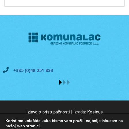
+385 (0)48 251 833
Izjava o pristupačnosti
| Izrada:
Kosinus
Koristimo kolačiće kako bismo vam pružili najbolje iskustvo na
našoj web stranici.