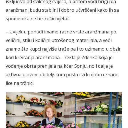
isključivo od svilenog cvijeća, a pritom vodi brigu da
aranžmani budu stabilni i dobro učvršćeni kako ih sa
spomenika ne bi srušio vjetar.
– Uvijek u ponudi imamo razne vrste aranžmana po
veličini, stilu i količini utrošenog materijala, a već i
znamo što kupci najviše traže pa i to uzimamo u obzir
kod kreiranja aranžmana – rekla je Zdenka koja je
vođenje obrta prenijela na kćer Sonju, no i dalje je
aktivna u ovom obiteljskom poslu i vrlo dobro znano
lice na tržnici.