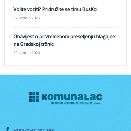
Volite voziti? Pridružite se timu BusKo!
17. srpnja 2026.
Obavijest o privremenom preseljenju blagajne
na Gradskoj tržnici
13. srpnja 2026.
+385 (0)48 251 833