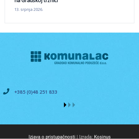
na Gradskoj tržnici
13. srpnja 2026.
+385 (0)48 251 833
Izjava o pristupačnosti
| Izrada:
Kosinus