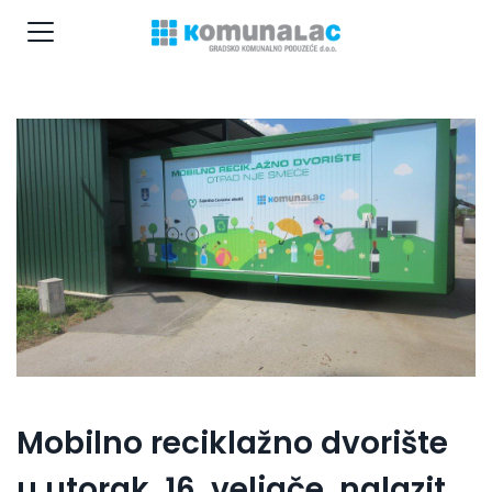
Mobilno reciklažno dvorište
u utorak, 16. veljače, nalazit