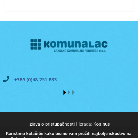
+385 (0)48 251 833
Izjava o pristupačnosti
| Izrada:
Kosinus
Koristimo kolačiće kako bismo vam pružili najbolje iskustvo na