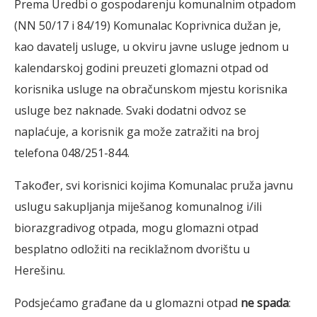
Prema Uredbi o gospodarenju komunalnim otpadom
(NN 50/17 i 84/19) Komunalac Koprivnica dužan je,
kao davatelj usluge, u okviru javne usluge jednom u
kalendarskoj godini preuzeti glomazni otpad od
korisnika usluge na obračunskom mjestu korisnika
usluge bez naknade. Svaki dodatni odvoz se
naplaćuje, a korisnik ga može zatražiti na broj
telefona 048/251-844.
Također, svi korisnici kojima Komunalac pruža javnu
uslugu sakupljanja miješanog komunalnog i/ili
biorazgradivog otpada, mogu glomazni otpad
besplatno odložiti na reciklažnom dvorištu u
Herešinu.
Podsjećamo građane da u glomazni otpad
ne spada
: