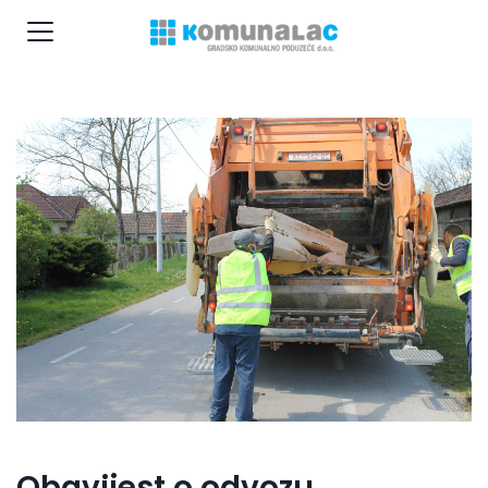
Obavijest o odvozu