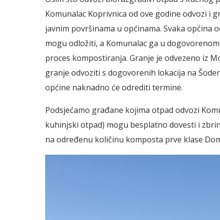
Komunalac Koprivnica od ove godine odvozi i g
javnim površinama u općinama. Svaka općina odre
mogu odložiti, a Komunalac ga u dogovorenom 
proces kompostiranja. Granje je odvezeno iz Mo
granje odvoziti s dogovorenih lokacija na Šoderi
općine naknadno će odrediti termine.
Podsjećamo građane kojima otpad odvozi Komuna
kuhinjski otpad) mogu besplatno dovesti i zbri
na određenu količinu komposta prve klase Dom