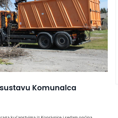
u sustavu Komunalca
raga kućanstvima iz Koprivnice i sedam općina,