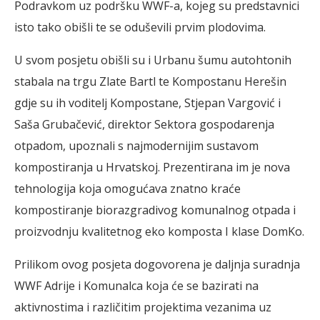
Podravkom uz podršku WWF-a, kojeg su predstavnici
isto tako obišli te se oduševili prvim plodovima.
U svom posjetu obišli su i Urbanu šumu autohtonih
stabala na trgu Zlate Bartl te Kompostanu Herešin
gdje su ih voditelj Kompostane, Stjepan Vargović i
Saša Grubačević, direktor Sektora gospodarenja
otpadom, upoznali s najmodernijim sustavom
kompostiranja u Hrvatskoj. Prezentirana im je nova
tehnologija koja omogućava znatno kraće
kompostiranje biorazgradivog komunalnog otpada i
proizvodnju kvalitetnog eko komposta I klase DomKo.
Prilikom ovog posjeta dogovorena je daljnja suradnja
WWF Adrije i Komunalca koja će se bazirati na
aktivnostima i različitim projektima vezanima uz