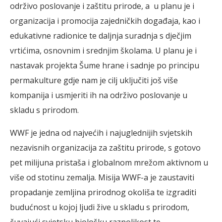
održivo poslovanje i zaštitu prirode, a u planu je i
organizacija i promocija zajedničkih događaja, kao i
edukativne radionice te daljnja suradnja s dječjim
vrtićima, osnovnim i srednjim školama. U planu je i
nastavak projekta Šume hrane i sadnje po principu
permakulture gdje nam je cilj uključiti još više
kompanija i usmjeriti ih na održivo poslovanje u
skladu s prirodom.
WWF je jedna od najvećih i najuglednijih svjetskih
nezavisnih organizacija za zaštitu prirode, s gotovo
pet milijuna pristaša i globalnom mrežom aktivnom u
više od stotinu zemalja. Misija WWF-a je zaustaviti
propadanje zemljina prirodnog okoliša te izgraditi
budućnost u kojoj ljudi žive u skladu s prirodom,
čuvajući svjetsku biološku raznolikost te