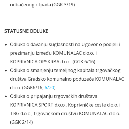
odbačenog otpada (GGK 3/19)
STATUSNE ODLUKE
Odluka o davanju suglasnosti na Ugovor o podjeli i
prezimanju između KOMUNALAC d.o.o. i
KOPRIVNICA OPSKRBA d.o.o. (GGK 6/16)
Odluka o smanjenju temeljnog kapitala trgovačkog
društva Gradsko komunalno poduzeće KOMUNALAC
d.o.o. (GGK6/16,
6/20
)
Odluka o pripajanju trgovačkih društava
KOPRIVNICA SPORT d.o.o., Koprivničke ceste d.o.o. i
TRG d.o.o., trgovačkom društvu KOMUNALAC d.o.o.
(GGK 2/14)