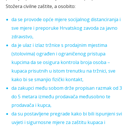
Stožera civilne zaštite, a osobito:
da se provode opće mjere socijalnog distanciranja i
sve mjere i preporuke Hrvatskog zavoda za javno
zdravstvo,
da je ulaz i izlaz tržnice s prodajnim mjestima
(stolovima) ograđen i ograničenog pristupa
kupcima da se osigura kontrola broja osoba –
kupaca prisutnih u istom trenutku na tržnici, sve
kako bi se smanjio fizički kontakt,
da zakupci među sobom drže propisan razmak od 3
do 5 metara između prodavača međusobno te
prodavača i kupca,
da su postavljene pregrade kako bi bili ispunjeni svi
uvjeti i sigurnosne mjere za zaštitu kupaca i