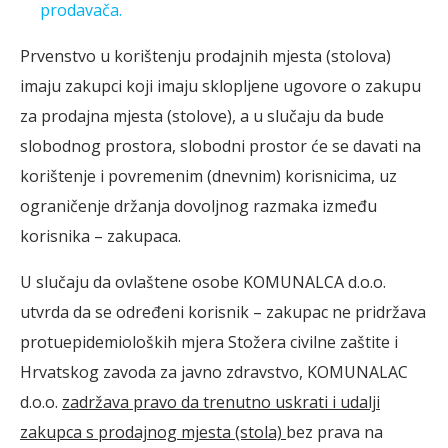
prodavača.
Prvenstvo u korištenju prodajnih mjesta (stolova)
imaju zakupci koji imaju sklopljene ugovore o zakupu
za prodajna mjesta (stolove), a u slučaju da bude
slobodnog prostora, slobodni prostor će se davati na
korištenje i povremenim (dnevnim) korisnicima, uz
ograničenje držanja dovoljnog razmaka između
korisnika – zakupaca.
U slučaju da ovlaštene osobe KOMUNALCA d.o.o.
utvrda da se određeni korisnik – zakupac ne pridržava
protuepidemioloških mjera Stožera civilne zaštite i
Hrvatskog zavoda za javno zdravstvo, KOMUNALAC
d.o.o.
zadržava pravo da trenutno uskrati i udalji
zakupca s prodajnog mjesta (stola)
bez prava na