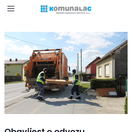
Obavijest o odvozu