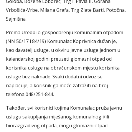
Goloba, Božene Loborec, Trg I. Pavla II, Gorana
Vrbošića-Vrbe, Milana Grafa, Trg Zlate Bartl, Potočna,
Sajmišna.
Prema Uredbi o gospodarenju komunalnim otpadom
(NN 50/17 i 84/19) Komunalac Koprivnica dužan je,
kao davatelj usluge, u okviru javne usluge jednom u
kalendarskoj godini preuzeti glomazni otpad od
korisnika usluge na obračunskom mjestu korisnika
usluge bez naknade. Svaki dodatni odvoz se
naplaćuje, a korisnik ga može zatražiti na broj
telefona 048/251-844.
Također, svi korisnici kojima Komunalac pruža javnu
uslugu sakupljanja miješanog komunalnog i/ili
biorazgradivog otpada, mogu glomazni otpad