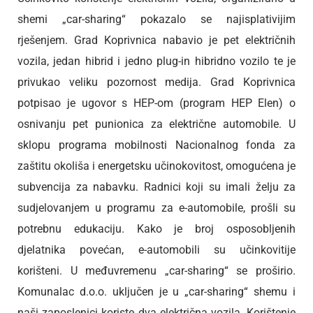
shemi „car-sharing“ pokazalo se najisplativijim
rješenjem. Grad Koprivnica nabavio je pet električnih
vozila, jedan hibrid i jedno plug-in hibridno vozilo te je
privukao veliku pozornost medija. Grad Koprivnica
potpisao je ugovor s HEP-om (program HEP Elen) o
osnivanju pet punionica za električne automobile. U
sklopu programa mobilnosti Nacionalnog fonda za
zaštitu okoliša i energetsku učinokovitost, omogućena je
subvencija za nabavku. Radnici koji su imali želju za
sudjelovanjem u programu za e-automobile, prošli su
potrebnu edukaciju. Kako je broj osposobljenih
djelatnika povećan, e-automobili su učinkovitije
korišteni. U međuvremenu „car-sharing“ se proširio.
Komunalac d.o.o. uključen je u „car-sharing“ shemu i
naši zaposlenici koriste dva električna vozila. Korištenje