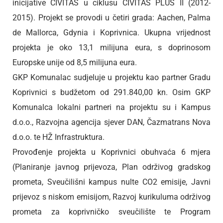
inicijative CIVITAS u ciklusu CIVITAS PLUS II (2012-
2015). Projekt se provodi u četiri grada: Aachen, Palma
de Mallorca, Gdynia i Koprivnica. Ukupna vrijednost
projekta je oko 13,1 milijuna eura, s doprinosom
Europske unije od 8,5 milijuna eura.
GKP Komunalac sudjeluje u projektu kao partner Gradu
Koprivnici s budžetom od 291.840,00 kn. Osim GKP
Komunalca lokalni partneri na projektu su i Kampus
d.o.o., Razvojna agencija sjever DAN, Čazmatrans Nova
d.o.o. te HŽ Infrastruktura.
Provođenje projekta u Koprivnici obuhvaća 6 mjera
(Planiranje javnog prijevoza, Plan održivog gradskog
prometa, Sveučilišni kampus nulte CO2 emisije, Javni
prijevoz s niskom emisijom, Razvoj kurikuluma održivog
prometa za koprivničko sveučilište te Program