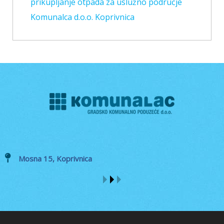
prikupljanje otpada za uslužno područje
Komunalca d.o.o. Koprivnica
Mosna 15, Koprivnica