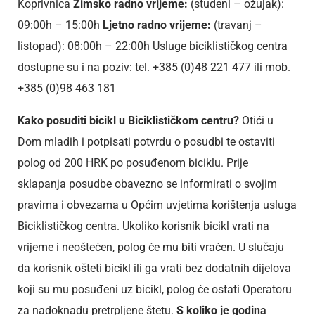
Koprivnica
Zimsko radno vrijeme:
(studeni – ožujak):
09:00h – 15:00h
Ljetno radno vrijeme:
(travanj –
listopad): 08:00h – 22:00h Usluge biciklističkog centra
dostupne su i na poziv: tel. +385 (0)48 221 477 ili mob.
+385 (0)98 463 181
Kako posuditi bicikl u Biciklističkom centru?
Otići u
Dom mladih i potpisati potvrdu o posudbi te ostaviti
polog od 200 HRK po posuđenom biciklu. Prije
sklapanja posudbe obavezno se informirati o svojim
pravima i obvezama u Općim uvjetima korištenja usluga
Biciklističkog centra. Ukoliko korisnik bicikl vrati na
vrijeme i neoštećen, polog će mu biti vraćen. U slučaju
da korisnik ošteti bicikl ili ga vrati bez dodatnih dijelova
koji su mu posuđeni uz bicikl, polog će ostati Operatoru
za nadoknadu pretrpljene štetu.
S koliko je godina