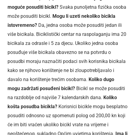
moguće posuditi bicikl?
Svaka punoljetna fizička osoba
može posuditi bicikl.
Mogu li uzeti nekoliko bicikla
istovremeno?
Da, jedna osoba može posuditi jedan ili
više bicikala. Biciklistički centar na raspolaganju ima 20
bicikala za odrasle i 5 za djecu. Ukoliko jedna osoba
posuđuje više bicikala obavezno se na potvrdu o
posudbi moraju naznačiti podaci svih korisnika bicikala
kako se njihovo korištenje ne bi zloupotrebljavalo i
davalo na korištenje trećim osobama.
Koliko dugo
mogu zadržati posuđeni bicikl?
Bicikl se može posuditi
na razdoblje od najviše 7 kalendarskih dana.
Koliko
košta posudba bicikla?
Korisnici bicikle mogu besplatno
posuditi odnosno uz spomenuti polog od 200,00 kn koji
će im biti vraćen ukoliko bicikl vrate na vrijeme i
neoštećenog, sukladno Općim uvjetima korištenja.
Ima li