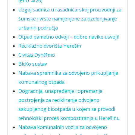
(EnU-4/26)
Uzgoj sadnica u rasadničarskoj proizvodnji za
šumske i vrste namijenjene za ozelenjivanje
urbanih područja
Otpad pametno odvoji – dobre navike usvoji!
Reciklažno dvorište Herešin
Civitas Dyn@mo
BicKo sustav
Nabava spremnika za odvojeno prikupljanje
komunalnog otpada
Dogradnja, unapređenje i opremanje
postrojenja za recikliranje odvojeno
sakupljenog biootpada u kojem se provodi
tehnološki proces kompostiranja u Herešinu
Nabava komunalnih vozila za odvojeno