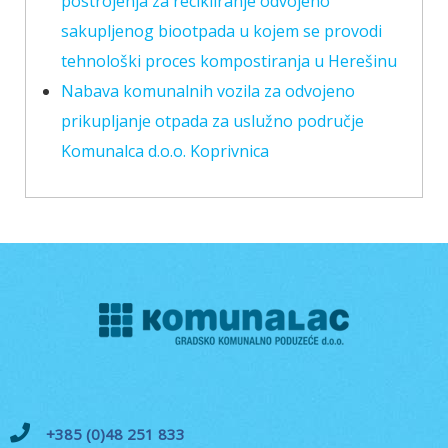
postrojenja za recikliranje odvojeno
sakupljenog biootpada u kojem se provodi
tehnološki proces kompostiranja u Herešinu
Nabava komunalnih vozila za odvojeno
prikupljanje otpada za uslužno područje
Komunalca d.o.o. Koprivnica
+385 (0)48 251 833